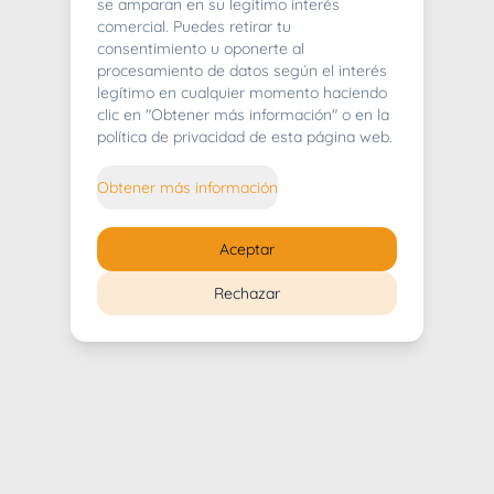
404
se amparan en su legítimo interés
comercial. Puedes retirar tu
consentimiento u oponerte al
procesamiento de datos según el interés
legítimo en cualquier momento haciendo
clic en "Obtener más información" o en la
Whoops! Lo sentimos mucho.
política de privacidad de esta página web.
Puedes regresar al
inicio
Obtener más información
Regresar al inicio
Aceptar
Rechazar