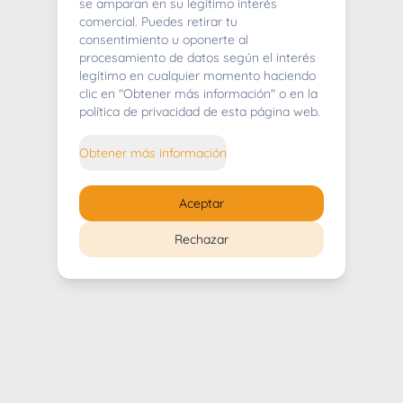
404
se amparan en su legítimo interés
comercial. Puedes retirar tu
consentimiento u oponerte al
procesamiento de datos según el interés
legítimo en cualquier momento haciendo
clic en "Obtener más información" o en la
Whoops! Lo sentimos mucho.
política de privacidad de esta página web.
Puedes regresar al
inicio
Obtener más información
Regresar al inicio
Aceptar
Rechazar