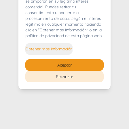
404
se amparan en su legítimo interés
comercial. Puedes retirar tu
consentimiento u oponerte al
procesamiento de datos según el interés
legítimo en cualquier momento haciendo
clic en "Obtener más información" o en la
Whoops! Lo sentimos mucho.
política de privacidad de esta página web.
Puedes regresar al
inicio
Obtener más información
Regresar al inicio
Aceptar
Rechazar