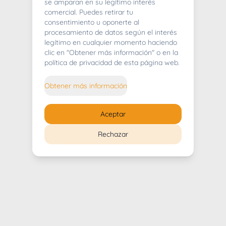
404
se amparan en su legítimo interés
comercial. Puedes retirar tu
consentimiento u oponerte al
procesamiento de datos según el interés
legítimo en cualquier momento haciendo
clic en "Obtener más información" o en la
Whoops! Lo sentimos mucho.
política de privacidad de esta página web.
Puedes regresar al
inicio
Obtener más información
Regresar al inicio
Aceptar
Rechazar