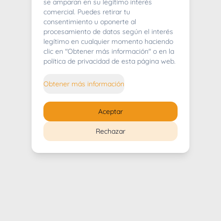
404
se amparan en su legítimo interés
comercial. Puedes retirar tu
consentimiento u oponerte al
procesamiento de datos según el interés
legítimo en cualquier momento haciendo
clic en "Obtener más información" o en la
Whoops! Lo sentimos mucho.
política de privacidad de esta página web.
Puedes regresar al
inicio
Obtener más información
Regresar al inicio
Aceptar
Rechazar