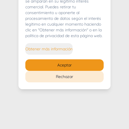
404
se amparan en su legítimo interés
comercial. Puedes retirar tu
consentimiento u oponerte al
procesamiento de datos según el interés
legítimo en cualquier momento haciendo
clic en "Obtener más información" o en la
Whoops! Lo sentimos mucho.
política de privacidad de esta página web.
Puedes regresar al
inicio
Obtener más información
Regresar al inicio
Aceptar
Rechazar