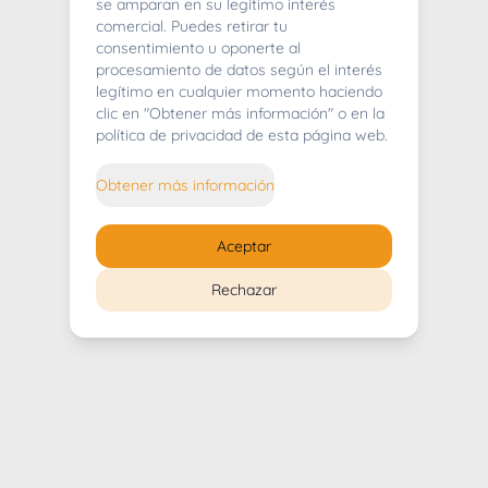
404
se amparan en su legítimo interés
comercial. Puedes retirar tu
consentimiento u oponerte al
procesamiento de datos según el interés
legítimo en cualquier momento haciendo
clic en "Obtener más información" o en la
Whoops! Lo sentimos mucho.
política de privacidad de esta página web.
Puedes regresar al
inicio
Obtener más información
Regresar al inicio
Aceptar
Rechazar