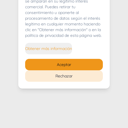
404
se amparan en su legítimo interés
comercial. Puedes retirar tu
consentimiento u oponerte al
procesamiento de datos según el interés
legítimo en cualquier momento haciendo
clic en "Obtener más información" o en la
Whoops! Lo sentimos mucho.
política de privacidad de esta página web.
Puedes regresar al
inicio
Obtener más información
Regresar al inicio
Aceptar
Rechazar