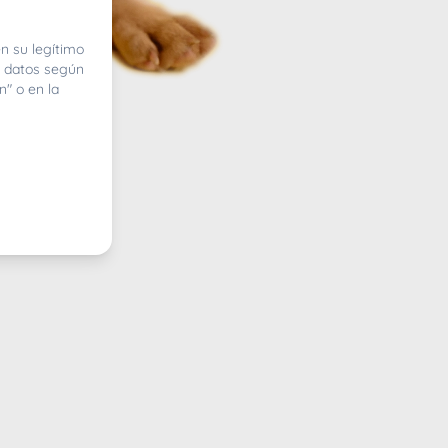
n su legítimo
e datos según
n" o en la