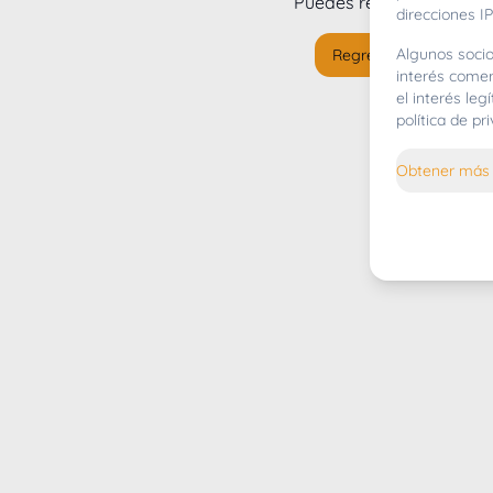
Puedes regresar al
inicio
direcciones IP
Algunos socio
Regresar al inicio
interés comer
el interés le
política de p
Obtener más 