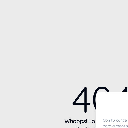
40
Whoops! Lo sentimos m
Con tu consen
para almacena