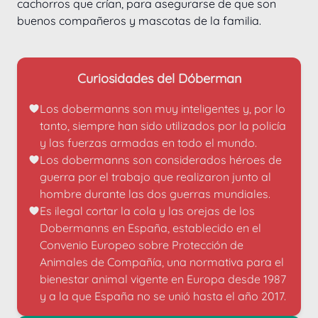
cachorros que crían, para asegurarse de que son 
buenos compañeros y mascotas de la familia.
Curiosidades del Dóberman
Los dobermanns son muy inteligentes y, por lo 
tanto, siempre han sido utilizados por la policía 
y las fuerzas armadas en todo el mundo.
Los dobermanns son considerados héroes de 
guerra por el trabajo que realizaron junto al 
hombre durante las dos guerras mundiales.
Es ilegal cortar la cola y las orejas de los 
Dobermanns en España, establecido en el 
Convenio Europeo sobre Protección de 
Animales de Compañía, una normativa para el 
bienestar animal vigente en Europa desde 1987 
y a la que España no se unió hasta el año 2017.