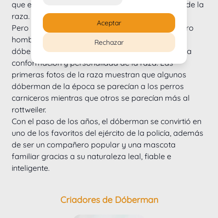
que el Pinscher alemán era el principal ancestro de la 
raza.
Aceptar
Pero la historia no terminó ahí, porque en 1947 otro 
hombre llamado Herr Gruenig afirmó que los 
Rechazar
dóberman descendían del Beauceron gracias a la 
conformación y personalidad de la raza. Las 
primeras fotos de la raza muestran que algunos 
dóberman de la época se parecían a los perros 
carniceros mientras que otros se parecían más al 
rottweiler.
Con el paso de los años, el dóberman se convirtió en 
uno de los favoritos del ejército de la policía, además 
de ser un compañero popular y una mascota 
familiar gracias a su naturaleza leal, fiable e 
inteligente. 
Criadores de Dóberman