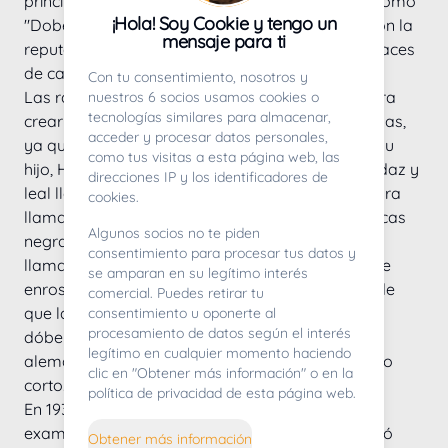
principio, los perros que criaba eran conocidos como 
¡Hola! Soy Cookie y tengo un
"Dobermann's Hundes". Rápidamente se ganaron la 
mensaje para ti
reputación de ser fuertes, fiables y más que capaces 
de cazar y matar alimañas.
Con tu consentimiento, nosotros y
Las razas reales que Herr Dobermann utilizó para 
nuestros 6 socios usamos cookies o
tecnologías similares para almacenar,
crear sus perros siguen siendo un poco misteriosas, 
acceder y procesar datos personales,
ya que no mantuvo ningún registro, pero según su 
como tus visitas a esta página web, las
hijo, Herr Dobermann tenía un perro valiente, audaz y 
direcciones IP y los identificadores de
leal llamado "Schnupp" que cruzó con una hembra 
cookies.
llamada "Bisart". Produjeron cachorros con marcas 
Algunos socios no te piden
negras y de color óxido y uno de los cachorros 
consentimiento para procesar tus datos y
llamado "Pinko" nació con una cola naturalmente 
se amparan en su legítimo interés
enroscada. También se afirmó un poco más tarde 
comercial. Puedes retirar tu
que las razas utilizadas para desarrollar el 
consentimiento u oponerte al
procesamiento de datos según el interés
dóberman fueron el pastor alemán, el pinscher 
legítimo en cualquier momento haciendo
alemán, el gran danés y un perro de caza de pelo 
clic en "Obtener más información" o en la
corto.
política de privacidad de esta página web.
En 1933, el Club Alemán del Dobermann volvió a 
examinar los orígenes del Dobermann y concluyó 
Obtener más información