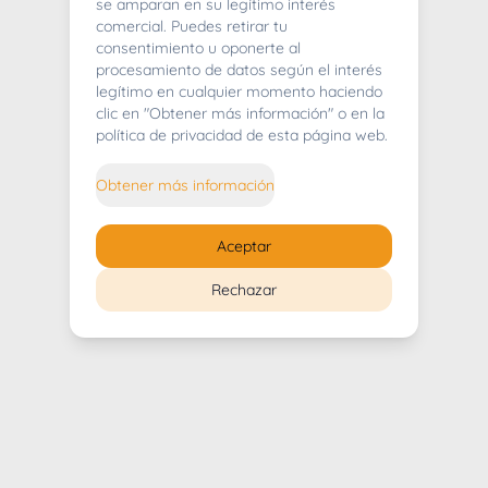
404
se amparan en su legítimo interés
comercial. Puedes retirar tu
consentimiento u oponerte al
procesamiento de datos según el interés
legítimo en cualquier momento haciendo
clic en "Obtener más información" o en la
Whoops! Lo sentimos mucho.
política de privacidad de esta página web.
Puedes regresar al
inicio
Obtener más información
Regresar al inicio
Aceptar
Rechazar