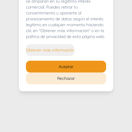
404
se amparan en su legítimo interés
comercial. Puedes retirar tu
consentimiento u oponerte al
procesamiento de datos según el interés
legítimo en cualquier momento haciendo
clic en "Obtener más información" o en la
Whoops! Lo sentimos mucho.
política de privacidad de esta página web.
Puedes regresar al
inicio
Obtener más información
Regresar al inicio
Aceptar
Rechazar