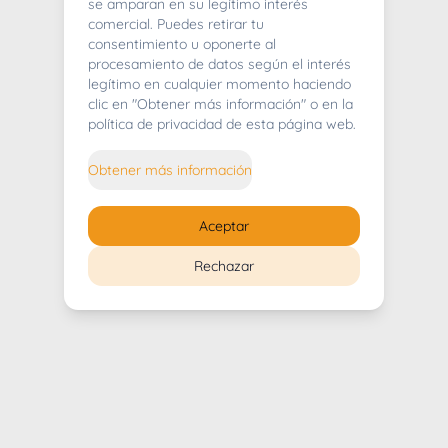
404
se amparan en su legítimo interés
comercial. Puedes retirar tu
consentimiento u oponerte al
procesamiento de datos según el interés
legítimo en cualquier momento haciendo
clic en "Obtener más información" o en la
Whoops! Lo sentimos mucho.
política de privacidad de esta página web.
Puedes regresar al
inicio
Obtener más información
Regresar al inicio
Aceptar
Rechazar