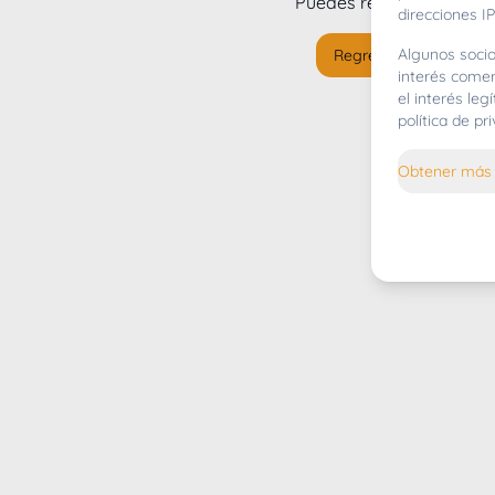
Puedes regresar al
inicio
direcciones IP
Algunos socio
Regresar al inicio
interés comer
el interés le
política de p
Obtener más 