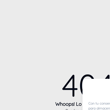
40
Whoops! Lo sentimos m
Con tu consen
para almacena