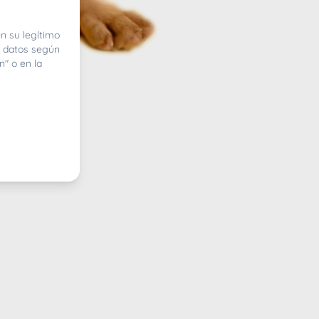
n su legítimo
e datos según
n" o en la