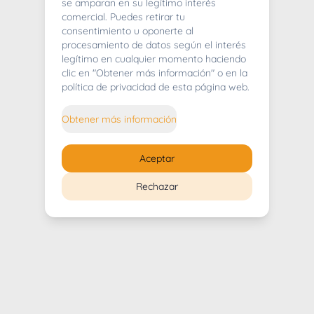
404
se amparan en su legítimo interés
comercial. Puedes retirar tu
consentimiento u oponerte al
procesamiento de datos según el interés
legítimo en cualquier momento haciendo
clic en "Obtener más información" o en la
Whoops! Lo sentimos mucho.
política de privacidad de esta página web.
Puedes regresar al
inicio
Obtener más información
Regresar al inicio
Aceptar
Rechazar