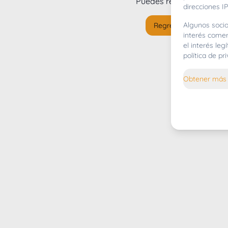
Puedes regresar al
inicio
direcciones IP
Algunos socio
Regresar al inicio
interés comer
el interés le
política de p
Obtener más 