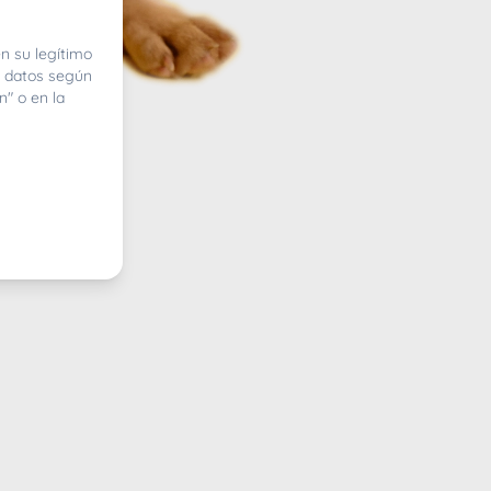
n su legítimo
e datos según
n" o en la