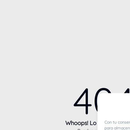
40
Whoops! Lo sentimos m
Con tu consen
para almacena