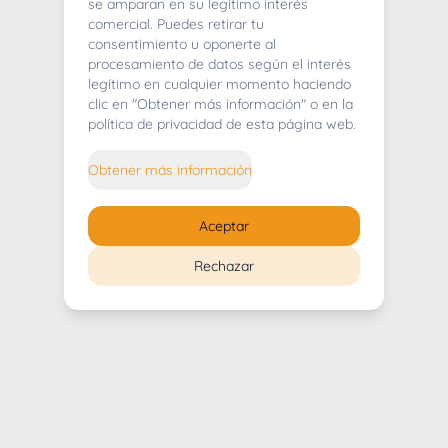
404
se amparan en su legítimo interés
comercial. Puedes retirar tu
consentimiento u oponerte al
procesamiento de datos según el interés
legítimo en cualquier momento haciendo
clic en "Obtener más información" o en la
Whoops! Lo sentimos mucho.
política de privacidad de esta página web.
Puedes regresar al
inicio
Obtener más información
Regresar al inicio
Aceptar
Rechazar