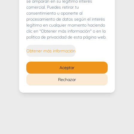
404
se amparan en su legítimo interés
comercial. Puedes retirar tu
consentimiento u oponerte al
procesamiento de datos según el interés
legítimo en cualquier momento haciendo
clic en "Obtener más información" o en la
Whoops! Lo sentimos mucho.
política de privacidad de esta página web.
Puedes regresar al
inicio
Obtener más información
Regresar al inicio
Aceptar
Rechazar