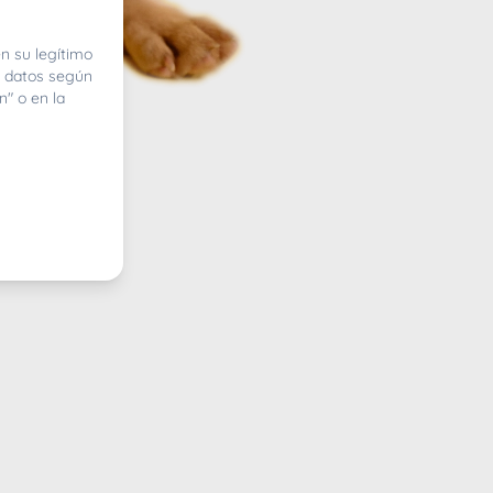
n su legítimo
e datos según
n" o en la