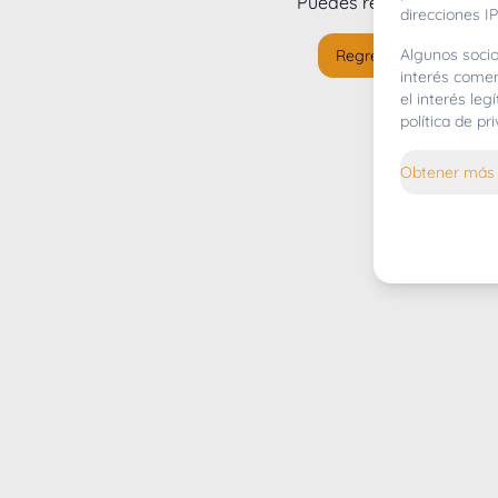
Puedes regresar al
inicio
direcciones IP
Algunos socio
Regresar al inicio
interés comer
el interés le
política de p
Obtener más 