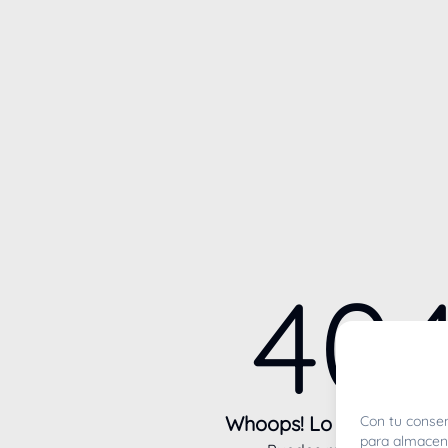
40
Whoops! Lo sentimos m
Con tu consen
para almacena