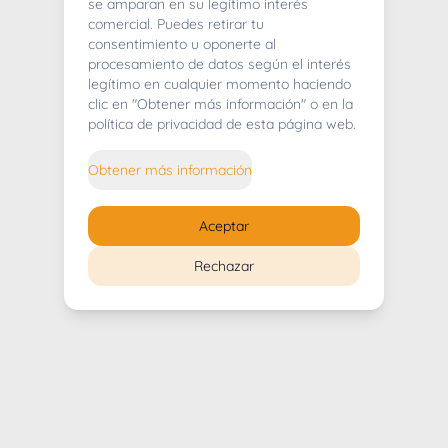
404
se amparan en su legítimo interés
comercial. Puedes retirar tu
consentimiento u oponerte al
procesamiento de datos según el interés
legítimo en cualquier momento haciendo
clic en "Obtener más información" o en la
Whoops! Lo sentimos mucho.
política de privacidad de esta página web.
Puedes regresar al
inicio
Obtener más información
Regresar al inicio
Aceptar
Rechazar