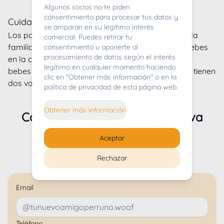
Algunos socios no te piden
consentimiento para procesar tus datos y
Cuidados y entorno
se amparan en su legítimo interés
Los padres viven con nosotros y son uno más de la
comercial. Puedes retirar tu
familia, los bebes estan en una habitación para bebes
consentimiento u oponerte al
procesamiento de datos según el interés
en la cual dormimos con ellos todo el tiempo. Los
legítimo en cualquier momento haciendo
bebes se crian con todos nuestros perros una vez tienen
clic en "Obtener más información" o en la
dos vacunas.
política de privacidad de esta página web.
Obtener más información
Cachorros en venta de
Jacshiva
Este criador no tiene camadas disponibles
Aceptar
Rechazar
Contacta con
Jacshiva
Email
Teléfono