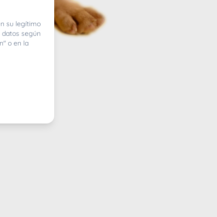
n su legítimo
e datos según
n" o en la