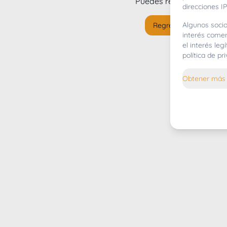
Puedes regresar al
inicio
direcciones IP
Algunos socio
Regresar al inicio
interés comer
el interés le
política de p
Obtener más 