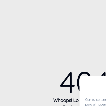
40
Whoops! Lo sentimos m
Con tu consen
para almacena