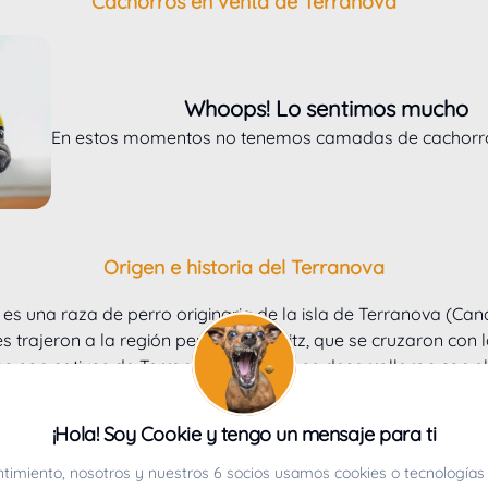
Cachorros en venta de Terranova
Whoops! Lo sentimos mucho
En estos momentos no tenemos camadas de cachorro
Origen e historia del Terranova
s una raza de perro originaria de la isla de Terranova (Can
s trajeron a la región perros tipo Spitz, que se cruzaron con 
o son nativos de Terranova, sino que se desarrollaron con 
con razas nativas de Terranova conocidas como Perros de Sa
eron muy populares en Europa, gracias a su habilidad para el 
¡Hola! Soy Cookie y tengo un mensaje para ti
aron principalmente para el trabajo en el agua, como perros 
ras y se ha seleccionado por su temperamento tranquilo, su in
timiento, nosotros y nuestros 6 socios usamos cookies o tecnologías 