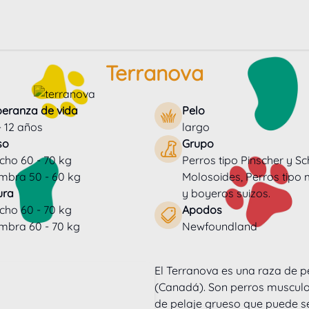
Terranova
peranza de vida
Pelo
- 12 años
largo
so
Grupo
ho 60 - 70 kg
Perros tipo Pinscher y S
mbra 50 - 60 kg
Molosoides, Perros tipo
ura
y boyeros suizos.
ho 60 - 70 kg
Apodos
mbra 60 - 70 kg
Newfoundland
El Terranova es una raza de pe
(Canadá). Son perros musculo
de pelaje grueso que puede se