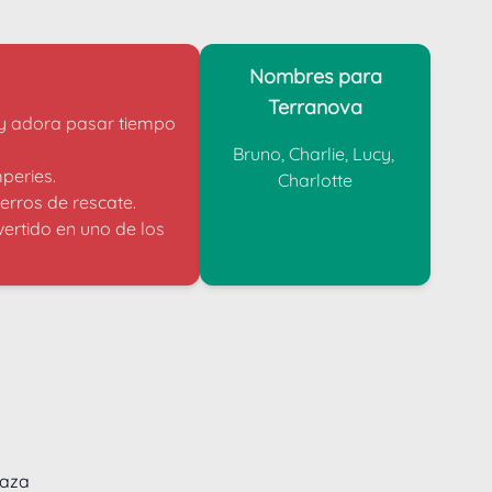
Nombres para
Terranova
 y adora pasar tiempo 
Bruno, Charlie, Lucy, 
peries. 
Charlotte
erros de rescate.
ertido en uno de los 
raza