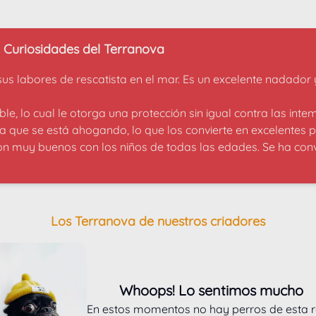
Curiosidades del Terranova
sus labores de rescatista en el mar. Es un excelente nadador
 lo cual le otorga una protección sin igual contra las intem
que se está ahogando, lo que los convierte en excelentes p
n muy buenos con los niños de todas las edades. Se ha conv
Los Terranova de nuestros criadores
Whoops! Lo sentimos mucho
En estos momentos no hay perros de esta 