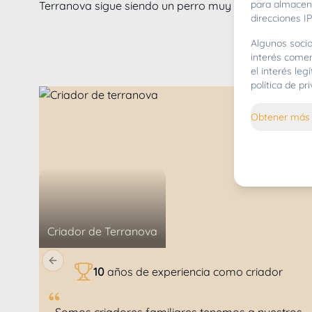
para almacena
Terranova sigue siendo un perro muy valorado por su
direcciones IP
Algunos socio
interés comer
el interés le
política de p
Obtener más 
Criador de
Terranova
Previous slide
10
años de experiencia como criador