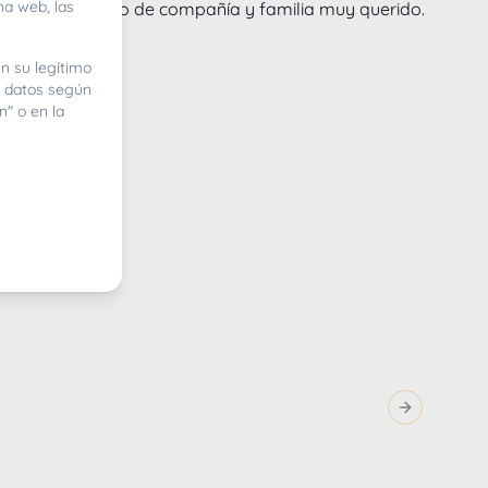
na web, las
ndose en un perro de compañía y familia muy querido.
n su legítimo
e datos según
n" o en la
Next slide