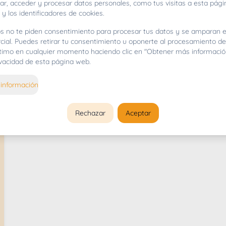
r, acceder y procesar datos personales, como tus visitas a esta pági
 gran tamaño, su fuerza, su lealtad y su amistad, convirtié
 y los identificadores de cookies.
s no te piden consentimiento para procesar tus datos y se amparan e
Criadores de Terranova
cial. Puedes retirar tu consentimiento u oponerte al procesamiento d
gítimo en cualquier momento haciendo clic en "Obtener más informació
rivacidad de esta página web.
información
Rechazar
Aceptar