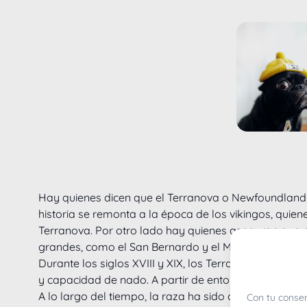
Hay quienes dicen que el Terranova o Newfoundland e
historia se remonta a la época de los vikingos, quiene
Terranova. Por otro lado hay quienes aseguran que n
grandes, como el San Bernardo y el Mastín inglés , 
Durante los siglos XVIII y XIX, los Terranova se hici
y capacidad de nado. A partir de entonces, se utiliz
A lo largo del tiempo, la raza ha sido objeto de mejo
Con tu consen