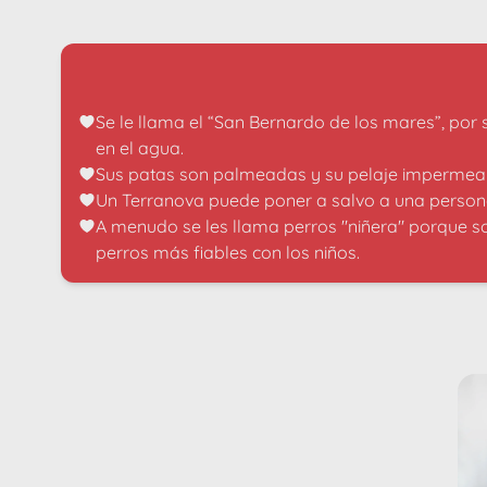
Se le llama el “San Bernardo de los mares”, por 
en el agua.
Sus patas son palmeadas y su pelaje impermeable,
Un Terranova puede poner a salvo a una persona 
A menudo se les llama perros "niñera" porque so
perros más fiables con los niños.