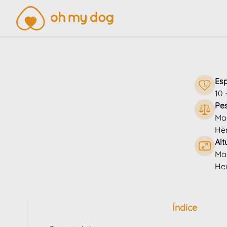
Es
10 
Pe
Mac
He
Alt
Mac
He
Índice