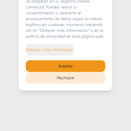
404
se amparan en su legítimo interés
comercial. Puedes retirar tu
consentimiento u oponerte al
procesamiento de datos según el interés
legítimo en cualquier momento haciendo
clic en "Obtener más información" o en la
Whoops! Lo sentimos mucho.
política de privacidad de esta página web.
Puedes regresar al
inicio
Obtener más información
Regresar al inicio
Aceptar
Rechazar