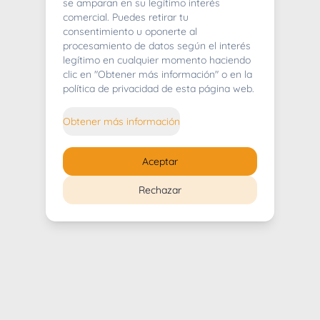
404
se amparan en su legítimo interés
comercial. Puedes retirar tu
consentimiento u oponerte al
procesamiento de datos según el interés
legítimo en cualquier momento haciendo
clic en "Obtener más información" o en la
Whoops! Lo sentimos mucho.
política de privacidad de esta página web.
Puedes regresar al
inicio
Obtener más información
Regresar al inicio
Aceptar
Rechazar