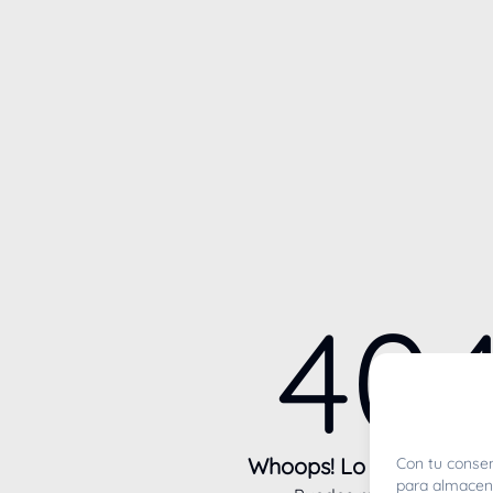
40
Whoops! Lo sentimos m
Con tu consen
para almacena