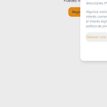
Puedes regresar al
inicio
direcciones IP
Algunos socio
Regresar al inicio
interés comer
el interés le
política de p
Obtener más 