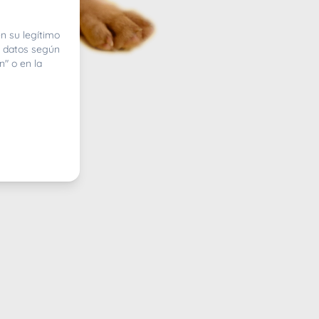
n su legítimo
e datos según
n" o en la