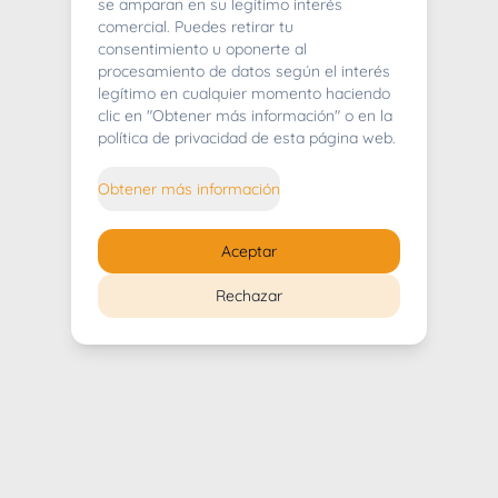
404
se amparan en su legítimo interés
comercial. Puedes retirar tu
consentimiento u oponerte al
procesamiento de datos según el interés
legítimo en cualquier momento haciendo
clic en "Obtener más información" o en la
Whoops! Lo sentimos mucho.
política de privacidad de esta página web.
Puedes regresar al
inicio
Obtener más información
Regresar al inicio
Aceptar
Rechazar