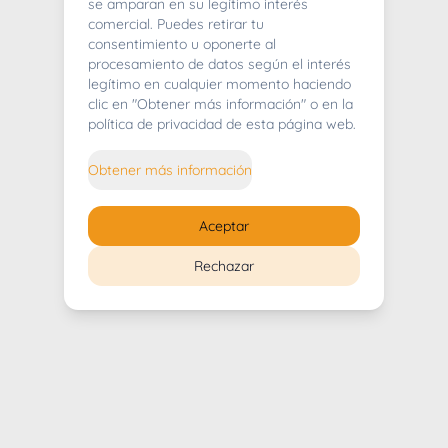
404
se amparan en su legítimo interés
comercial. Puedes retirar tu
consentimiento u oponerte al
procesamiento de datos según el interés
legítimo en cualquier momento haciendo
clic en "Obtener más información" o en la
Whoops! Lo sentimos mucho.
política de privacidad de esta página web.
Puedes regresar al
inicio
Obtener más información
Regresar al inicio
Aceptar
Rechazar