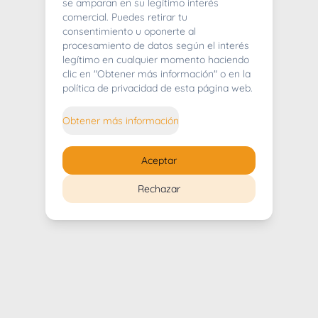
404
se amparan en su legítimo interés
comercial. Puedes retirar tu
consentimiento u oponerte al
procesamiento de datos según el interés
legítimo en cualquier momento haciendo
clic en "Obtener más información" o en la
Whoops! Lo sentimos mucho.
política de privacidad de esta página web.
Puedes regresar al
inicio
Obtener más información
Regresar al inicio
Aceptar
Rechazar