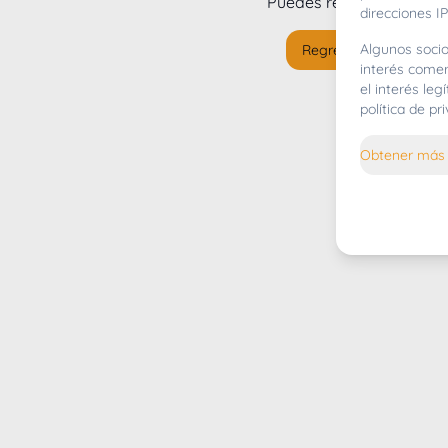
Puedes regresar al
inicio
direcciones IP
Algunos socio
Regresar al inicio
interés comer
el interés le
política de p
Obtener más 