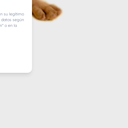
n su legítimo
e datos según
n" o en la