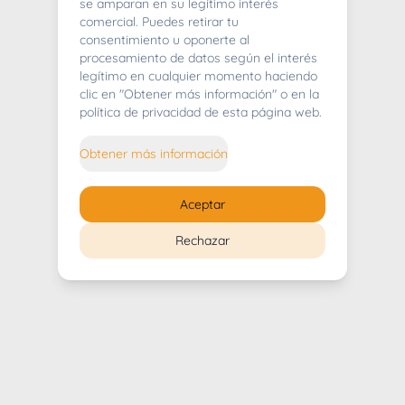
404
se amparan en su legítimo interés
comercial. Puedes retirar tu
consentimiento u oponerte al
procesamiento de datos según el interés
legítimo en cualquier momento haciendo
clic en "Obtener más información" o en la
Whoops! Lo sentimos mucho.
política de privacidad de esta página web.
Puedes regresar al
inicio
Obtener más información
Regresar al inicio
Aceptar
Rechazar