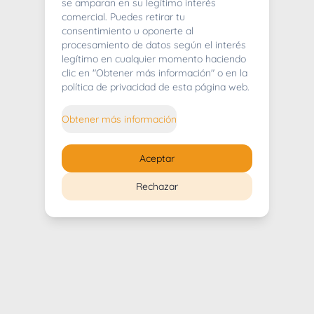
404
se amparan en su legítimo interés
comercial. Puedes retirar tu
consentimiento u oponerte al
procesamiento de datos según el interés
legítimo en cualquier momento haciendo
clic en "Obtener más información" o en la
Whoops! Lo sentimos mucho.
política de privacidad de esta página web.
Puedes regresar al
inicio
Obtener más información
Regresar al inicio
Aceptar
Rechazar