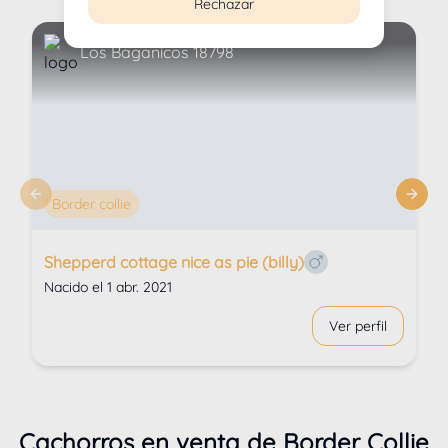
Rechazar
Los Baganicos 18798
Previous slide
Next 
Border collie
Shepperd cottage nice as pie (billy)
Ver perfil
Cachorros en venta de
Border Collie