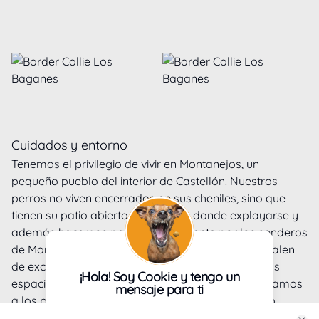
Cuidados y entorno
Tenemos el privilegio de vivir en Montanejos, un
pequeño pueblo del interior de Castellón. Nuestros
perros no viven encerrados en sus cheniles, sino que
tienen su patio abierto (y vigilado) donde explayarse y
además hacemos paseos diariamente por los senderos
de Montanejos. En cuanto a los peques, ellos no salen
de excursión con nosotros pero sí que tienen varios
¡Hola! Soy Cookie y tengo un
espacios adecuados para ellos y también los llevamos
mensaje para ti
a los patios dónde están los adultos siempre bajo
Con tu consentimiento, nosotros y
vigilancia. Como indicábamos antes hacemos especial