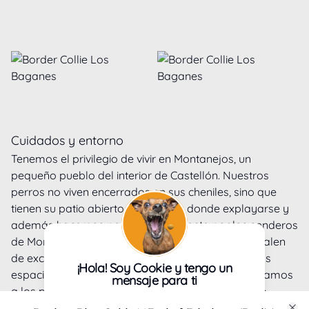
Cuidados y entorno
Tenemos el privilegio de vivir en Montanejos, un
pequeño pueblo del interior de Castellón. Nuestros
perros no viven encerrados en sus cheniles, sino que
tienen su patio abierto (y vigilado) donde explayarse y
además hacemos paseos diariamente por los senderos
de Montanejos. En cuanto a los peques, ellos no salen
de excursión con nosotros pero sí que tienen varios
¡Hola! Soy Cookie y tengo un
espacios adecuados para ellos y también los llevamos
mensaje para ti
a los patios dónde están los adultos siempre bajo
Con tu consentimiento, nosotros y
vigilancia. Como indicábamos antes hacemos especial