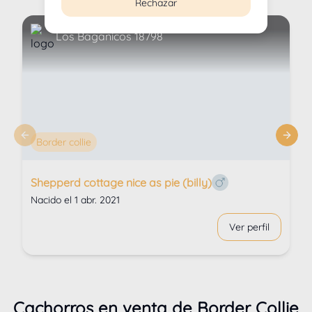
Rechazar
Los Baganicos 18798
Previous slide
Next 
Border collie
Shepperd cottage nice as pie (billy)
Ver perfil
Cachorros en venta de
Border Collie