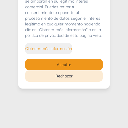
404
se amparan en su legítimo interés
comercial. Puedes retirar tu
consentimiento u oponerte al
procesamiento de datos según el interés
legítimo en cualquier momento haciendo
clic en "Obtener más información" o en la
Whoops! Lo sentimos mucho.
política de privacidad de esta página web.
Puedes regresar al
inicio
Obtener más información
Regresar al inicio
Aceptar
Rechazar