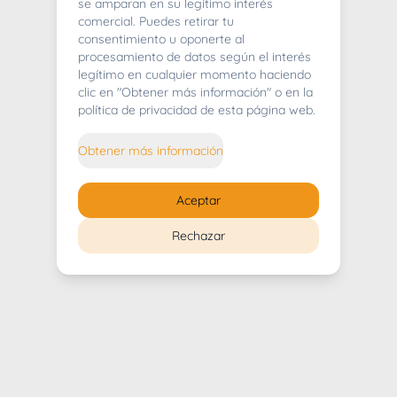
404
se amparan en su legítimo interés
comercial. Puedes retirar tu
consentimiento u oponerte al
procesamiento de datos según el interés
legítimo en cualquier momento haciendo
clic en "Obtener más información" o en la
Whoops! Lo sentimos mucho.
política de privacidad de esta página web.
Puedes regresar al
inicio
Obtener más información
Regresar al inicio
Aceptar
Rechazar