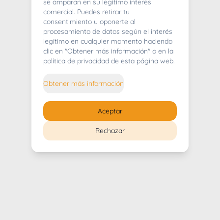
404
se amparan en su legítimo interés
comercial. Puedes retirar tu
consentimiento u oponerte al
procesamiento de datos según el interés
legítimo en cualquier momento haciendo
clic en "Obtener más información" o en la
Whoops! Lo sentimos mucho.
política de privacidad de esta página web.
Puedes regresar al
inicio
Obtener más información
Regresar al inicio
Aceptar
Rechazar