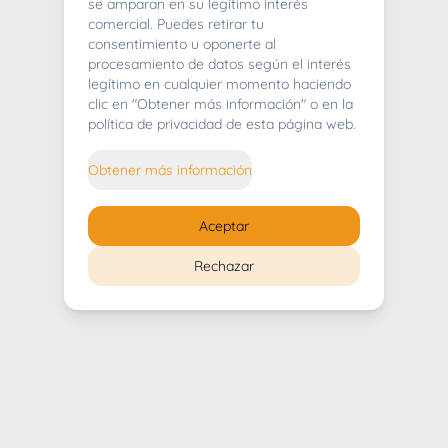
404
se amparan en su legítimo interés
comercial. Puedes retirar tu
consentimiento u oponerte al
procesamiento de datos según el interés
legítimo en cualquier momento haciendo
clic en "Obtener más información" o en la
Whoops! Lo sentimos mucho.
política de privacidad de esta página web.
Puedes regresar al
inicio
Obtener más información
Regresar al inicio
Aceptar
Rechazar