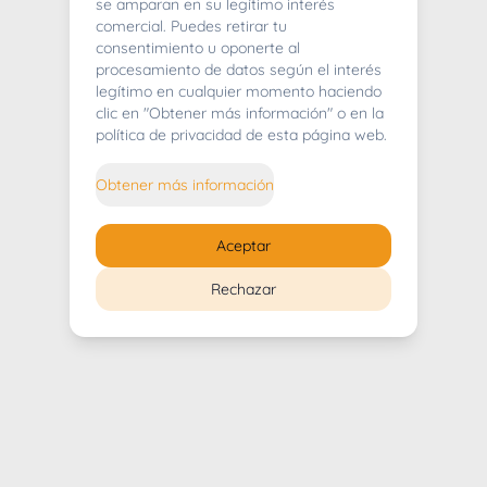
404
se amparan en su legítimo interés
comercial. Puedes retirar tu
consentimiento u oponerte al
procesamiento de datos según el interés
legítimo en cualquier momento haciendo
clic en "Obtener más información" o en la
Whoops! Lo sentimos mucho.
política de privacidad de esta página web.
Puedes regresar al
inicio
Obtener más información
Regresar al inicio
Aceptar
Rechazar