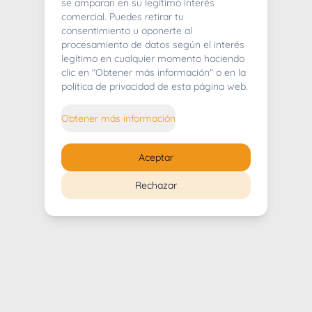
404
se amparan en su legítimo interés
comercial. Puedes retirar tu
consentimiento u oponerte al
procesamiento de datos según el interés
legítimo en cualquier momento haciendo
clic en "Obtener más información" o en la
Whoops! Lo sentimos mucho.
política de privacidad de esta página web.
Puedes regresar al
inicio
Obtener más información
Regresar al inicio
Aceptar
Rechazar