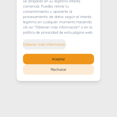
404
se amparan en su legítimo interés
comercial. Puedes retirar tu
consentimiento u oponerte al
procesamiento de datos según el interés
legítimo en cualquier momento haciendo
clic en "Obtener más información" o en la
Whoops! Lo sentimos mucho.
política de privacidad de esta página web.
Puedes regresar al
inicio
Obtener más información
Regresar al inicio
Aceptar
Rechazar