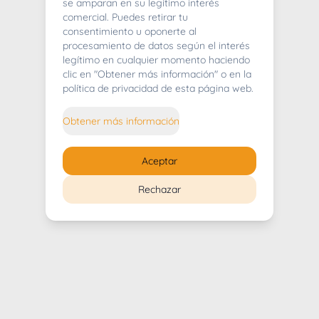
404
se amparan en su legítimo interés
comercial. Puedes retirar tu
consentimiento u oponerte al
procesamiento de datos según el interés
legítimo en cualquier momento haciendo
clic en "Obtener más información" o en la
Whoops! Lo sentimos mucho.
política de privacidad de esta página web.
Puedes regresar al
inicio
Obtener más información
Regresar al inicio
Aceptar
Rechazar