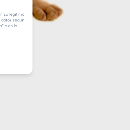
n su legítimo
e datos según
n" o en la