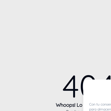
40
Whoops! Lo sentimos m
Con tu consen
para almacena