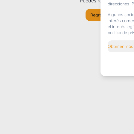
Puedes regresar al
inicio
direcciones IP
Algunos socio
Regresar al inicio
interés comer
el interés le
política de p
Obtener más 