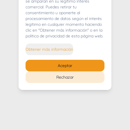
404
se amparan en su legítimo interés
comercial. Puedes retirar tu
consentimiento u oponerte al
procesamiento de datos según el interés
legítimo en cualquier momento haciendo
clic en "Obtener más información" o en la
Whoops! Lo sentimos mucho.
política de privacidad de esta página web.
Puedes regresar al
inicio
Obtener más información
Regresar al inicio
Aceptar
Rechazar