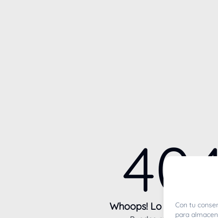
40
Whoops! Lo sentimos m
Con tu consen
para almacena