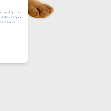
n su legítimo
e datos según
n" o en la