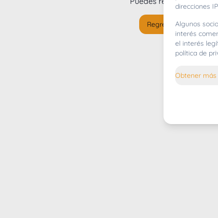
Puedes regresar al
inicio
direcciones IP
Algunos socio
Regresar al inicio
interés comer
el interés le
política de p
Obtener más 