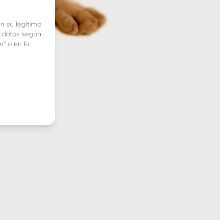
n su legítimo
e datos según
n" o en la