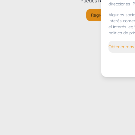
Puedes regresar al
inicio
direcciones IP
Algunos socio
Regresar al inicio
interés comer
el interés le
política de p
Obtener más 