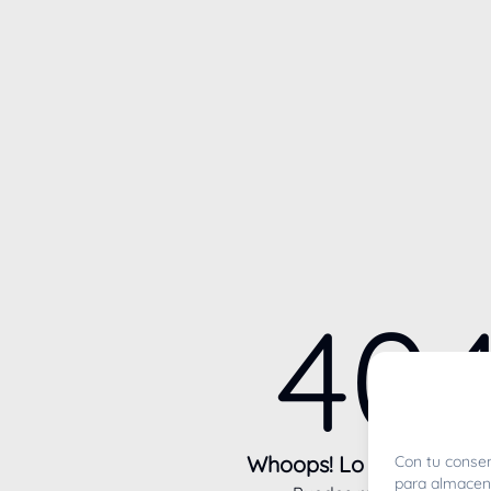
40
Whoops! Lo sentimos m
Con tu consen
para almacena