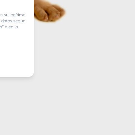
n su legítimo
e datos según
n" o en la