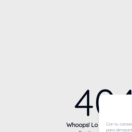
40
Whoops! Lo sentimos m
Con tu consen
para almacena