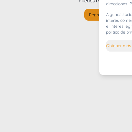
Puedes regresar al
inicio
direcciones IP
Algunos socio
Regresar al inicio
interés comer
el interés le
política de p
Obtener más 