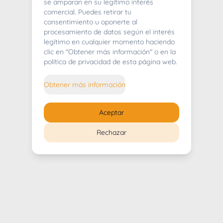
404
se amparan en su legítimo interés
comercial. Puedes retirar tu
consentimiento u oponerte al
procesamiento de datos según el interés
legítimo en cualquier momento haciendo
clic en "Obtener más información" o en la
Whoops! Lo sentimos mucho.
política de privacidad de esta página web.
Puedes regresar al
inicio
Obtener más información
Regresar al inicio
Aceptar
Rechazar