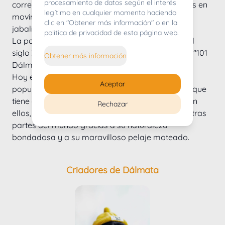
procesamiento de datos según el interés
corredores rápidos para mantener a los caballos en 
legítimo en cualquier momento haciendo
movimiento. También se les utilizó en la caza de 
clic en "Obtener más información" o en la
jabalíes y para vigilar fincas.
política de privacidad de esta página web.
La popularidad de los Dálmatas se disparó en el 
siglo XX, gracias en parte a la película de Disney "101 
Obtener más información
Dálmatas".
Hoy en día, los dálmatas siguen siendo muy 
Aceptar
populares entre la gente que vive en el campo y que 
tiene caballos, debido a la afinidad de la raza con 
Rechazar
ellos, pero también son una opción popular en otras 
partes del mundo gracias a su naturaleza 
bondadosa y a su maravilloso pelaje moteado.
Criadores de Dálmata