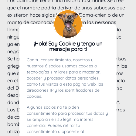
Los dálmatas tienen una historia fascinante. Se cree 
que el nombre podría derivar de unos sabuesos que 
existieron hace siglos llamados Dama-chien o de un 
manto de coronación que llevaban las personas 
llamado dalmaticus, pero nunca se ha confirmado 
ninguna de las dos cosas. Lo que sí se sabe es que 
¡Hola! Soy Cookie y tengo un
ya en el siglo XVIII existían perros con manchas 
mensaje para ti
negras en el pelaje.
Se han encontrado pruebas de su existencia en frisos 
Con tu consentimiento, nosotros y
griegos y tablillas que datan del año 2000 a.C., en las 
nuestros 6 socios usamos cookies o
tecnologías similares para almacenar,
que se representa a perros corriendo junto a carros 
acceder y procesar datos personales,
en el Antiguo Egipto, Roma y Grecia. El origen exacto 
como tus visitas a esta página web, las
del Dálmata es incierto, pero se cree que la raza se 
direcciones IP y los identificadores de
desarrolló en la región de Dalmacia, en Croacia, 
cookies.
donde se le conocía como el "perro de Dalmacia". 
Algunos socios no te piden
Los Dálmatas se criaron originalmente como perros 
consentimiento para procesar tus datos y
de carruaje, acompañando a los carruajes de 
se amparan en su legítimo interés
bomberos y diligencias en el siglo XIX. Fueron 
comercial. Puedes retirar tu
utilizados como perros de protección y como 
consentimiento u oponerte al