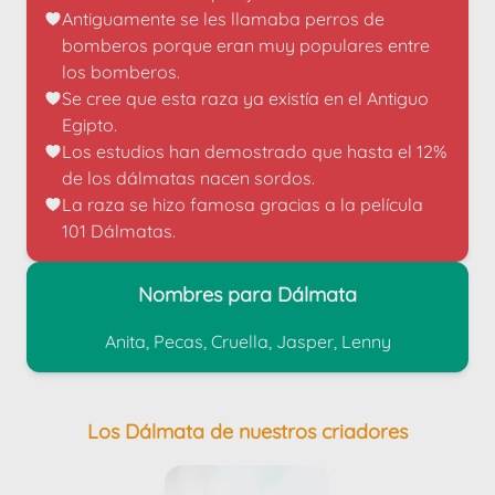
Antiguamente se les llamaba perros de 
bomberos porque eran muy populares entre 
los bomberos.
Se cree que esta raza ya existía en el Antiguo 
Egipto.
Los estudios han demostrado que hasta el 12% 
de los dálmatas nacen sordos.
La raza se hizo famosa gracias a la película 
101 Dálmatas.
Nombres para Dálmata
Anita, Pecas, Cruella, Jasper, Lenny
Los Dálmata de nuestros criadores