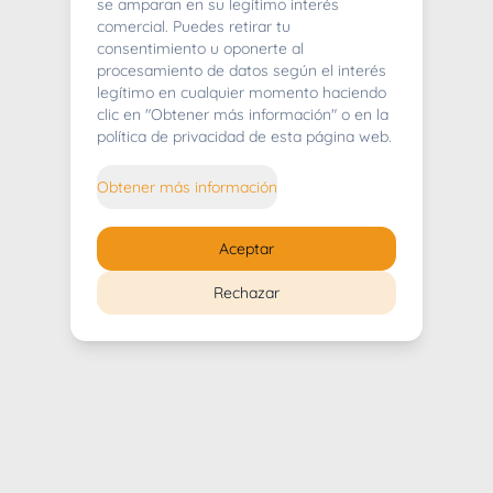
404
se amparan en su legítimo interés
comercial. Puedes retirar tu
consentimiento u oponerte al
procesamiento de datos según el interés
legítimo en cualquier momento haciendo
clic en "Obtener más información" o en la
Whoops! Lo sentimos mucho.
política de privacidad de esta página web.
Puedes regresar al
inicio
Obtener más información
Regresar al inicio
Aceptar
Rechazar